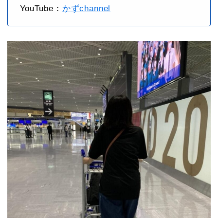
YouTube：
かずchannel