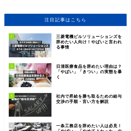
注目記事はこちら
1
三菱電機ビルソリューションズを
辞めたい人向け！やばいと言われ
る事情
2
日清医療食品を辞めたい理由は？
「やばい」「きつい」の実態を暴
く
3
社内で昇給を勝ち取るための給与
交渉の手順・言い方を解説
4
一条工務店を辞めたい人は必見！