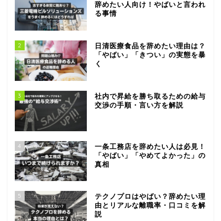
辞めたい人向け！やばいと言われ
る事情
2
日清医療食品を辞めたい理由は？
「やばい」「きつい」の実態を暴
く
3
社内で昇給を勝ち取るための給与
交渉の手順・言い方を解説
4
一条工務店を辞めたい人は必見！
「やばい」「やめてよかった」の
真相
5
テクノプロはやばい？辞めたい理
由とリアルな離職率・口コミを解
説